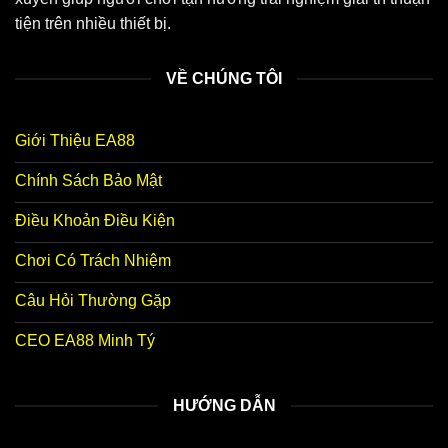
tiện trên nhiều thiết bị.
VỀ CHÚNG TÔI
Giới Thiệu EA88
Chính Sách Bảo Mật
Điều Khoản Điều Kiện
Chơi Có Trách Nhiệm
Câu Hỏi Thường Gặp
CEO EA88 Minh Tý
HƯỚNG DẪN