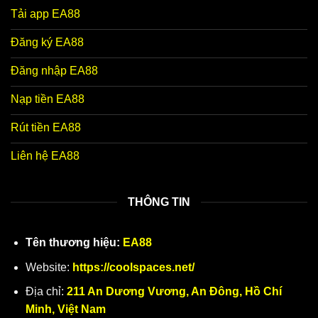
Tải app EA88
Đăng ký EA88
Đăng nhập EA88
Nạp tiền EA88
Rút tiền EA88
Liên hệ EA88
THÔNG TIN
Tên thương hiệu:
EA88
Website:
https://coolspaces.net/
Địa chỉ:
211 An Dương Vương, An Đông, Hồ Chí
Minh, Việt Nam