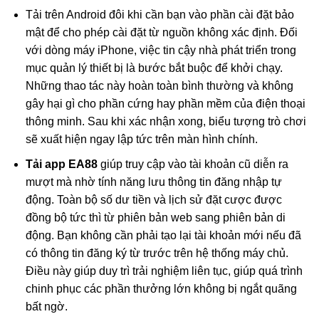
Tải trên Android đôi khi cần bạn vào phần cài đặt bảo
mật để cho phép cài đặt từ nguồn không xác định. Đối
với dòng máy iPhone, việc tin cậy nhà phát triển trong
mục quản lý thiết bị là bước bắt buộc để khởi chạy.
Những thao tác này hoàn toàn bình thường và không
gây hại gì cho phần cứng hay phần mềm của điện thoại
thông minh. Sau khi xác nhận xong, biểu tượng trò chơi
sẽ xuất hiện ngay lập tức trên màn hình chính.
Tải app EA88
giúp truy cập vào tài khoản cũ diễn ra
mượt mà nhờ tính năng lưu thông tin đăng nhập tự
động. Toàn bộ số dư tiền và lịch sử đặt cược được
đồng bộ tức thì từ phiên bản web sang phiên bản di
động. Bạn không cần phải tạo lại tài khoản mới nếu đã
có thông tin đăng ký từ trước trên hệ thống máy chủ.
Điều này giúp duy trì trải nghiệm liên tục, giúp quá trình
chinh phục các phần thưởng lớn không bị ngắt quãng
bất ngờ.