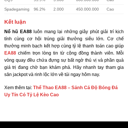
Spadegaming
96.2%
2.000
450.000.000
Cao
Kết luận
Nổ hũ EA88
luôn mang lại những giây phút giải trí kịch
tính cùng cơ hội trúng giải thưởng siêu lớn. Cơ chế
thưởng minh bạch kết hợp cùng tỷ lệ thanh toán cao giúp
EA88
chiếm trọn lòng tin từ cộng đồng thành viên. Mỗi
vòng quay đều chứa đựng sự bất ngờ thú vị và phần quà
giá trị đang chờ bạn khám phá. Hãy nhanh tay tham gia
săn jackpot và rinh lộc lớn về túi ngay hôm nay.
Xem thêm tại:
Thể Thao EA88 – Sảnh Cá Độ Bóng Đá
Uy Tín Có Tỷ Lệ Kèo Cao