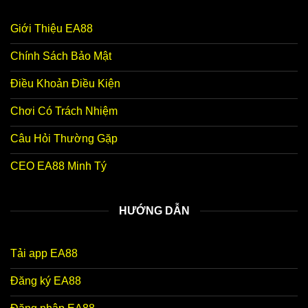
Giới Thiệu EA88
Chính Sách Bảo Mật
Điều Khoản Điều Kiện
Chơi Có Trách Nhiệm
Câu Hỏi Thường Gặp
CEO EA88 Minh Tý
HƯỚNG DẪN
Tải app EA88
Đăng ký EA88