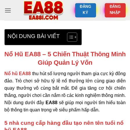
ĐĂNG
ĐĂNG
KÝ
NHẬP
NỘI DUNG BÀI VIẾT
Nổ Hũ EA88 – 5 Chiến Thuật Thông Minh
Giúp Quản Lý Vốn
Nổ hũ EA88
thu hút số lượng người tham gia cực kỳ đông
đảo. Trò chơi sở hữu tỷ lệ nổ thưởng lớn cùng giao diện
quay thưởng vô cùng bắt mắt. Để gia tăng cơ hội chiến
thắng, người chơi cần nắm rõ các kinh nghiệm thông minh.
Nội dung dưới đây
EA88
sẽ giúp mọi người tìm hiểu toàn
bộ thông tin quan trọng về siêu phẩm hấp dẫn.
5 nhà cung cấp hàng đầu tạo nên tên tuổi nổ
hũ EA88