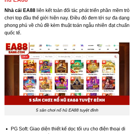
Nhà cái EA88
liên kết toàn đối tác phát triển phần mềm trò
chơi top đầu thế giới hiện nay. Điều đó đem tới sự đa dạng
phong phú về chủ đề kèm thuật toán ngẫu nhiên đạt chuẩn
quốc tế.
5 sân chơi nổ hũ EA88 tuyệt đỉnh
PG Soft: Giao diện thiết kế dọc tối ưu cho điện thoại di