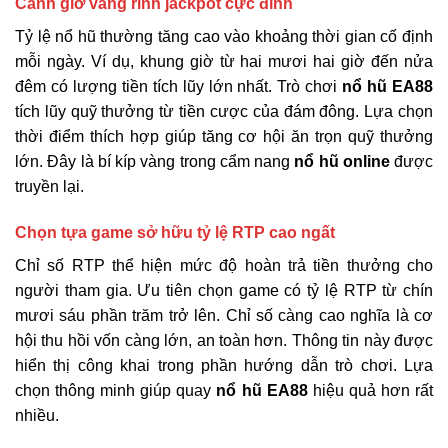
Canh giờ vàng rinh jackpot cực đỉnh
Tỷ lệ nổ hũ thường tăng cao vào khoảng thời gian cố định
mỗi ngày. Ví dụ, khung giờ từ hai mươi hai giờ đến nửa
đêm có lượng tiền tích lũy lớn nhất. Trò chơi
nổ hũ EA88
tích lũy quỹ thưởng từ tiền cược của đám đông. Lựa chọn
thời điểm thích hợp giúp tăng cơ hội ăn trọn quỹ thưởng
lớn. Đây là bí kíp vàng trong cẩm nang
nổ hũ online
được
truyền lại.
Chọn tựa game sở hữu tỷ lệ RTP cao ngất
Chỉ số RTP thể hiện mức độ hoàn trả tiền thưởng cho
người tham gia. Ưu tiên chọn game có tỷ lệ RTP từ chín
mươi sáu phần trăm trở lên. Chỉ số càng cao nghĩa là cơ
hội thu hồi vốn càng lớn, an toàn hơn. Thông tin này được
hiển thị công khai trong phần hướng dẫn trò chơi. Lựa
chọn thông minh giúp quay
nổ hũ EA88
hiệu quả hơn rất
nhiều.