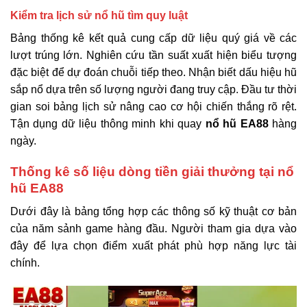
Kiểm tra lịch sử nổ hũ tìm quy luật
Bảng thống kê kết quả cung cấp dữ liệu quý giá về các
lượt trúng lớn. Nghiên cứu tần suất xuất hiện biểu tượng
đặc biệt để dự đoán chuỗi tiếp theo. Nhận biết dấu hiệu hũ
sắp nổ dựa trên số lượng người đang truy cập. Đầu tư thời
gian soi bảng lịch sử nâng cao cơ hội chiến thắng rõ rệt.
Tận dụng dữ liệu thông minh khi quay
nổ hũ EA88
hàng
ngày.
Thống kê số liệu dòng tiền giải thưởng tại nổ
hũ EA88
Dưới đây là bảng tổng hợp các thông số kỹ thuật cơ bản
của năm sảnh game hàng đầu. Người tham gia dựa vào
đây để lựa chọn điểm xuất phát phù hợp năng lực tài
chính.