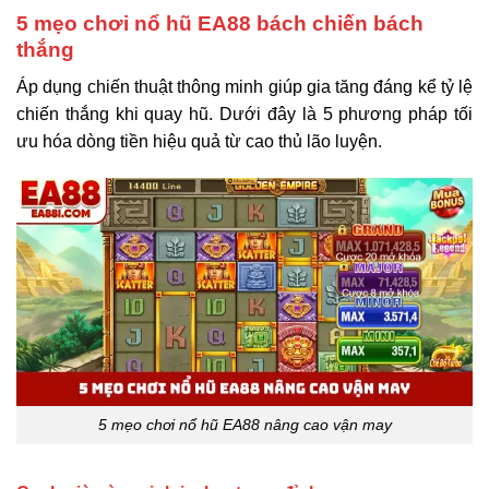
5 mẹo chơi nổ hũ EA88 bách chiến bách
thắng
Áp dụng chiến thuật thông minh giúp gia tăng đáng kể tỷ lệ
chiến thắng khi quay hũ. Dưới đây là 5 phương pháp tối
ưu hóa dòng tiền hiệu quả từ cao thủ lão luyện.
5 mẹo chơi nổ hũ EA88 nâng cao vận may